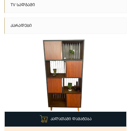
TV Სადგამი
Კარადები
ᲙᲐᲚᲐᲗᲐᲨᲘ ᲓᲐᲛᲐᲢᲔᲑᲐ